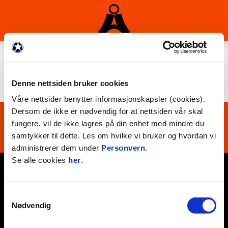
ÅSANE FOTBALL G14-3
Forsiden
/
Lag
/
Ungdomslag
/
Åsane Fotball G14-3
Denne nettsiden bruker cookies
Våre nettsider benytter informasjonskapsler (cookies).
Dersom de ikke er nødvendig for at nettsiden vår skal
fungere, vil de ikke lagres på din enhet med mindre du
samtykker til dette. Les om hvilke vi bruker og hvordan vi
administrerer dem under
Personvern
.
Se alle cookies
her
.
E-post
:
post@asanefotball.no
Kontakt oss
Samtykkevalg
Nødvendig
Facebook
Instagram
Twitter