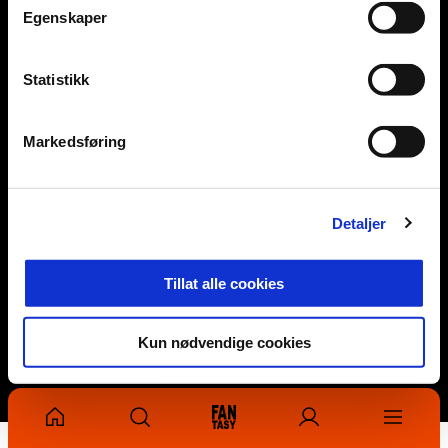
Snapchat
Egenskaper
Statistikk
Abonner på nyhetsbrev fra Åsane Fotball
PÅMELDING
Markedsføring
Detaljer
#ViéÅsane
Tillat alle cookies
Redaktør: Odd Krister Føllesdal
Vilkår og betingelser
Personvern
Kun nødvendige cookies