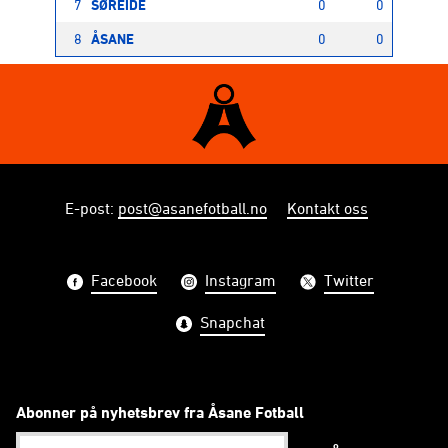
7
SØREIDE
0
0
8
ÅSANE
0
0
E-post
:
post@asanefotball.no
Kontakt oss
Facebook
Instagram
Twitter
Snapchat
Abonner på nyhetsbrev fra Åsane Fotball