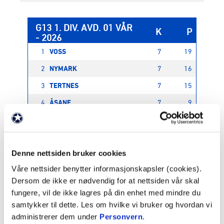
G13 1. DIV. AVD. 01 VÅR
K
P
- 2026
1
VOSS
7
19
2
NYMARK
7
16
3
TERTNES
7
15
4
ÅSANE
7
9
5
NORDHORDLAND
7
9
6
VAREGG/SANDVIKEN
7
7
Denne nettsiden bruker cookies
7
BERGEN NORD
7
4
Våre nettsider benytter informasjonskapsler (cookies).
8
KVERNBIT
7
3
Dersom de ikke er nødvendig for at nettsiden vår skal
10
MARIKOLLEN
0
0
fungere, vil de ikke lagres på din enhet med mindre du
samtykker til dette. Les om hvilke vi bruker og hvordan vi
G13 1. DIV. AVD. 02 HØST - 2026 RUNDE
administrerer dem under
Personvern
.