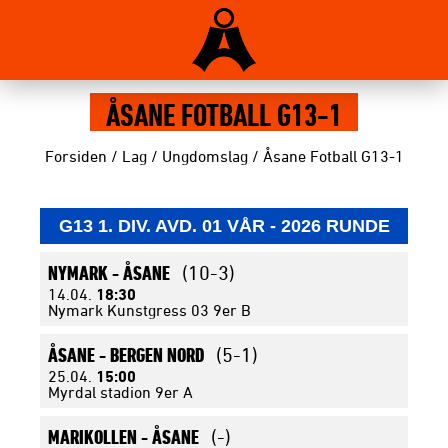
ÅSANE FOTBALL G13-1
Forsiden
/
Lag
/
Ungdomslag
/
Åsane Fotball G13-1
G13 1. DIV. AVD. 01 VÅR - 2026 RUNDE
NYMARK -
ÅSANE
(10-3)
14.04.
18:30
Nymark Kunstgress 03 9er B
ÅSANE -
BERGEN NORD
(5-1)
25.04.
15:00
Myrdal stadion 9er A
MARIKOLLEN -
ÅSANE
(-)