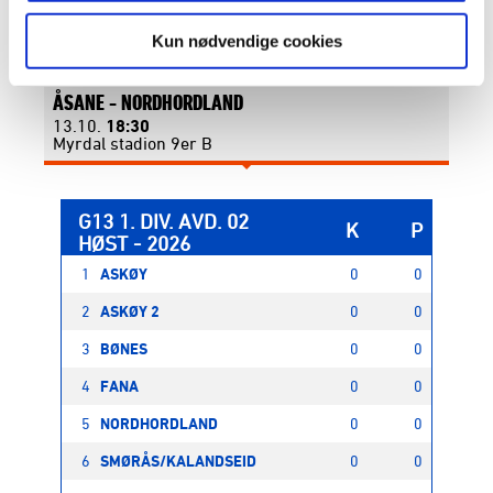
ASKØY -
ÅSANE
29.09.
18:30
Kun nødvendige cookies
Bergheim Kunstgress 1 9er A
ÅSANE -
NORDHORDLAND
13.10.
18:30
Myrdal stadion 9er B
G13 1. DIV. AVD. 02
K
P
HØST - 2026
1
ASKØY
0
0
2
ASKØY 2
0
0
3
BØNES
0
0
4
FANA
0
0
5
NORDHORDLAND
0
0
6
SMØRÅS/KALANDSEID
0
0