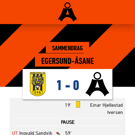
SAMMENDRAG
EGERSUND-ÅSANE
1
-
0
19'
Einar Hjellestad
Iversen
PAUSE
UT
Ingvald Sandvik
59'