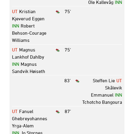
Ole Kallevåg
INN
UT
Kristian
75'
Kjeverud Eggen
INN
Robert
Behson-Courage
Williams
UT
Magnus
75'
Lankhof Dahlby
INN
Magnus
Sandvik Høiseth
83'
Steffen Lie
UT
Skålevik
Emmanuel
INN
Tchotcho Bangoura
UT
Fanuel
87'
Ghebreyohannes
Yrga-Alem
INN
Jo Stornes