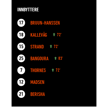
INNBYTTERE
BRUUN-HANSSEN
17
KALLEVÅG
18
72'
STRAND
15
72'
BANGOURA
25
83'
THORNES
7
72'
MADSEN
12
BERISHA
21