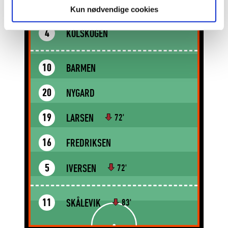
WOLFE
22
Kun nødvendige cookies
KOLSKOGEN
4
BARMEN
10
NYGARD
20
LARSEN
19
72'
FREDRIKSEN
16
IVERSEN
5
72'
SKÅLEVIK
11
83'