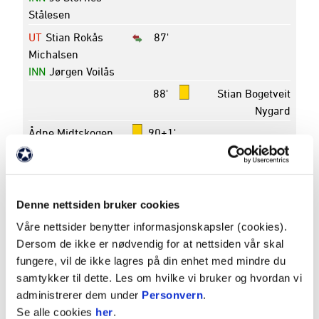
Stålesen
UT
Stian Rokås
87'
Michalsen
INN
Jørgen Voilås
88'
Stian Bogetveit
Nygard
Ådne Midtskogen
90+1'
Turnering
OBOS-ligaen - 2024
Rundenummer
2
Denne nettsiden bruker cookies
Dato
05. juni 2024
Våre nettsider benytter informasjonskapsler (cookies).
Avspark
17:00
Dersom de ikke er nødvendig for at nettsiden vår skal
Pauseresultat
0 - 0
fungere, vil de ikke lagres på din enhet med mindre du
Sluttresultat
1 - 0
samtykker til dette. Les om hvilke vi bruker og hvordan vi
Arena
B&G Parken (hovedbanen)
administrerer dem under
Personvern
.
Se alle cookies
her
.