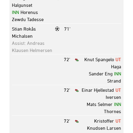
Halgunset
INN
Horenus
Zewdu Tadesse
Stian Rokås
71'
Michalsen
Assist: Andreas
Klausen Helmersen
72'
Knut Spangelo
UT
Haga
Sander Eng
INN
Strand
72'
Einar Hjellestad
UT
Iversen
Mats Selmer
INN
Thornes
72'
Kristoffer
UT
Knudsen Larsen