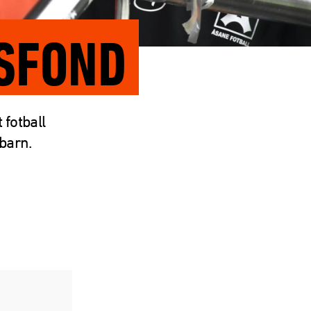
SFOND
fotball
 barn.