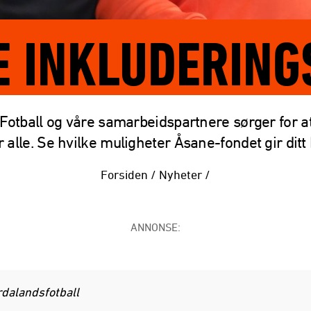
E INKLUDERING
Fotball og våre samarbeidspartnere sørger for at 
r alle. Se hvilke muligheter Åsane-fondet gir ditt
Forsiden
/
Nyheter
/
ANNONSE:
rdalandsfotball