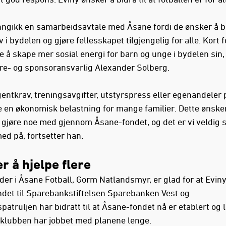
inngikk en samarbeidsavtale med Åsane fordi de ønsker å bl
 i bydelen og gjøre fellesskapet tilgjengelig for alle. Kort f
 å skape mer sosial energi for barn og unge i bydelen sin, 
e- og sponsoransvarlig Alexander Solberg.
gentkrav, treningsavgifter, utstyrspress eller egenandeler 
 en økonomisk belastning for mange familier. Dette ønske
å gjøre noe med gjennom Åsane-fondet, og det er vi veldig s
ed på, fortsetter han.
r å hjelpe flere
der i Åsane Fotball, Gorm Natlandsmyr, er glad for at Eviny
ondet til Sparebankstiftelsen Sparebanken Vest og
atruljen har bidratt til at Åsane-fondet nå er etablert og 
 klubben har jobbet med planene lenge.