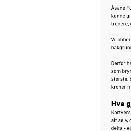
Åsane Fot
kunne gi 
trenere, 
Vi jobbe
bakgrunn
Derfor h
som bryr
største,
kroner f
Hva g
Kortvers
alt selv,
delta - e