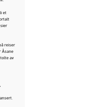
i et
ortalt
sier
på reiser
r Åsane
tolte av
,
lansert.