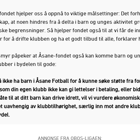
fondet hjelper oss å oppnå to viktige målsettinger: Det for
ap, at noen hindres fra å delta i barn og unges aktivitet g
ke begrensninger. Så hjelper fondet også til at vi får de i
r for å drifte klubben og ha et godt tilbud til alle, forklarer 
myr påpeker at Åsane-fondet også kan komme barn og un
bber i bydelen til gode:
ikke ha barn i Åsane Fotball for å kunne søke støtte fra f
som din egen klubb ikke kan gi lettelser i betaling, eller bi
e til at ditt barn kan drive idrett, vil vi vurdere økonomisk
et uavhengig av klubbtilhørighet, særlig inn mot andre klub
del.
ANNONSE FRA OBOS-LIGAEN: