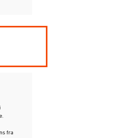
i
e.
ns fra