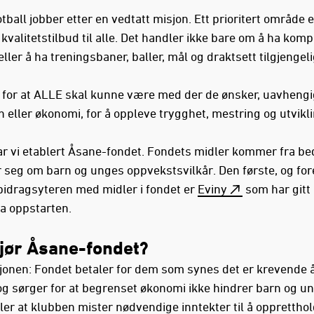
ball jobber etter en vedtatt misjon. Ett prioritert område e
kvalitetstilbud til alle. Det handler ikke bare om å ha kom
eller å ha treningsbaner, baller, mål og draktsett tilgjengeli
r for at ALLE skal kunne være med der de ønsker, uavhengi
 eller økonomi, for å oppleve trygghet, mestring og utvikli
ar vi etablert Åsane-fondet. Fondets midler kommer fra bed
 seg om barn og unges oppvekstsvilkår. Den første, og for
 bidragsyteren med midler i fondet er
Eviny
som har gitt
ra oppstarten.
jør Åsane-fondet?
jonen: Fondet betaler for dem som synes det er krevende å
 og sørger for at begrenset økonomi ikke hindrer barn og un
ller at klubben mister nødvendige inntekter til å oppretthol