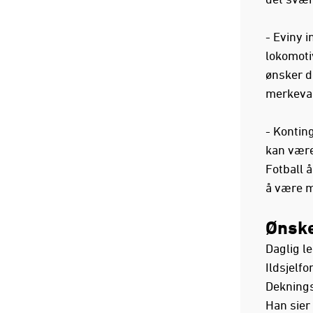
- Eviny 
lokomotiv
ønsker de
merkevar
- Kontin
kan være
Fotball 
å være m
Ønske
Daglig le
Ildsjelf
Dekningsp
Han sier