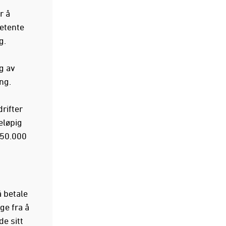
r å
petente
g.
g av
ng.
rifter
eløpig
 50.000
 betale
ge fra å
de sitt