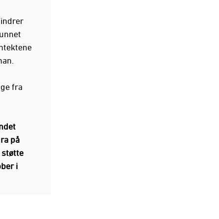
hindrer
runnet
nntektene
han.
ge fra
ondet
dra på
 støtte
ber i