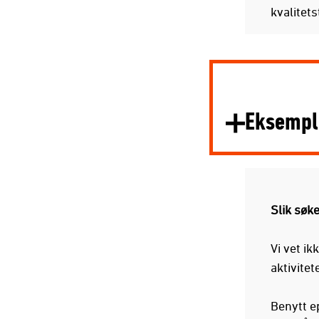
kvalitets
Eksemple
Slik søk
Vi vet ik
aktivitet
Benytt 