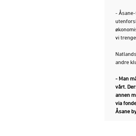
- Åsane-
utenforsk
økonomis
vi trenge
Natlands
andre klu
- Man må 
vårt. Der
annen måt
via fond
Åsane by