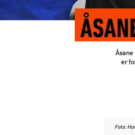
ÅSAN
Åsane 
er fo
Foto: Ho