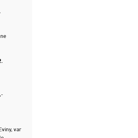
,
nne
.
,-
viny, var
le.