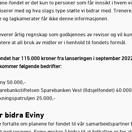
ane-fondet er det kun to personer som får innsikt i hvem vi
erer med og hva slags type støtte vi bidrar med. Trenere
e og lagkamerater får ikke denne informasjonen.
everer årlig regnskap som godkjennes av revisor og vil ku
re at all bruk av midler er i henhold til fondets formål.
ndet har 115.000 kroner fra lanseringen i september 2022
kommer følgende bedrifter:
iny 50.000,-
arebankstiftelsen Sparebanken Vest (Ildsjelfondet) 40.000
kningspatruljen 25.000,-
r bidra Eviny
 fortalte om planene for fondet til vår samarbeidspartner E
 god respons. Eviny ønsker å bidra til at fotballen er for al