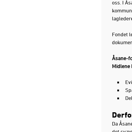
oss. I Ås
kommunis
lagleder
Fondet l
dokumente
Åsane-fo
Midlene 
Ev
Sp
De
Derfo
Da Åsane
det svært