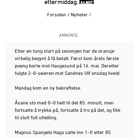
ettermiddag.
A-LAGET
Forsiden
/
Nyheter
/
ANNONSE:
Etter en tung start på sesongen har de oransje
virkelig begynt å få betalt. Først kom årets første
poeng borte mot Haugesund på 16. mai. Deretter
fulgte 2–0-seieren mot Sandnes Ulf onsdag kveld.
Mandag kom en ny bekreftelse.
Åsane sto med 0–0 helt til det 85. minutt, men
fortsatte å trykke på, fortsatte å tro på det, og fikk
til slutt full uttelling.
Magnus Spangelo Haga satte inn 1–0 etter 85