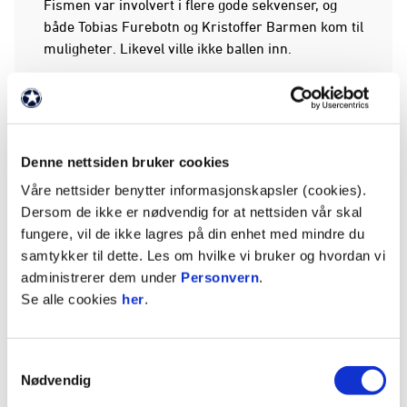
Fismen var involvert i flere gode sekvenser, og
både Tobias Furebotn og Kristoffer Barmen kom til
muligheter. Likevel ville ikke ballen inn.
Det kunne fort blitt en frustrerende ettermiddag,
men Åsane holdt fast i planen. Laget hadde
alternativer å gå til, men fortsatte å stole på det de
gjorde. De holdt trykket oppe, spilte Raufoss
Denne nettsiden bruker cookies
lavere i banen og gjorde kampen tyngre og tyngre
Våre nettsider benytter informasjonskapsler (cookies).
for gjestene.
Dersom de ikke er nødvendig for at nettsiden vår skal
fungere, vil de ikke lagres på din enhet med mindre du
Til slutt kom belønningen.
samtykker til dette. Les om hvilke vi bruker og hvordan vi
administrerer dem under
Personvern
.
Se alle cookies
her
.
Haga åpnet ballet
Etter 85 minutter kom forløsningen.
Samtykkevalg
Nødvendig
Åsane fikk corner, og etter en situasjon med mye