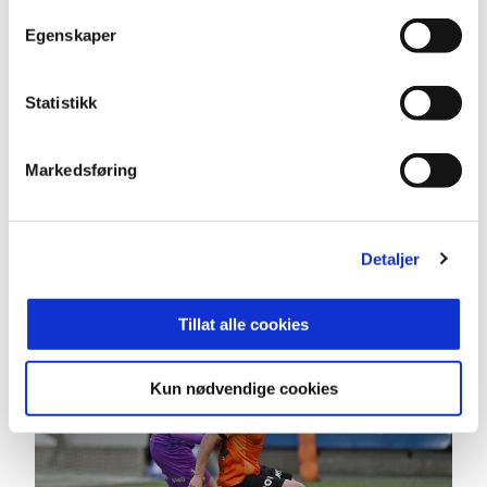
folk og lite rom i feltet, havnet ballen hos Magnus
Egenskaper
Spangelo Haga. Han fikk satt inn 1–0, og Åsane
Arena kunne endelig slippe jubelen løs.
Statistikk
Det var kanskje ikke kveldens vakreste scoring,
men det var en scoring som betydde enormt.
Markedsføring
Etter å ha presset lenge fikk Åsane endelig betalt.
Og da først ballen gikk inn, kom det mer.
Detaljer
Tillat alle cookies
Kun nødvendige cookies