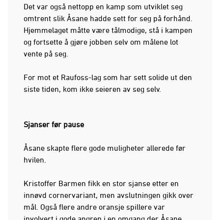
Det var også nettopp en kamp som utviklet seg
omtrent slik Åsane hadde sett for seg på forhånd.
Hjemmelaget måtte være tålmodige, stå i kampen
og fortsette å gjøre jobben selv om målene lot
vente på seg.
For mot et Raufoss-lag som har sett solide ut den
siste tiden, kom ikke seieren av seg selv.
Sjanser før pause
Åsane skapte flere gode muligheter allerede før
hvilen.
Kristoffer Barmen fikk en stor sjanse etter en
innøvd cornervariant, men avslutningen gikk over
mål. Også flere andre oransje spillere var
involvert i gode angrep i en omgang der Åsane