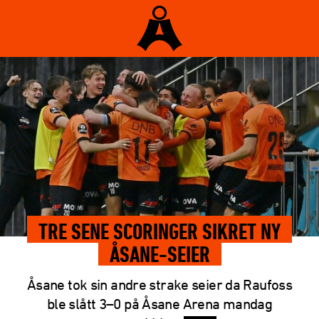
TRE SENE SCORINGER SIKRET NY
ÅSANE-SEIER
Åsane tok sin andre strake seier da Raufoss
ble slått 3–0 på Åsane Arena mandag