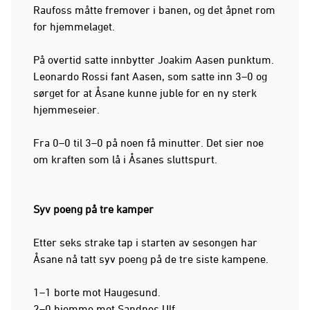
Raufoss måtte fremover i banen, og det åpnet rom
for hjemmelaget.
På overtid satte innbytter Joakim Aasen punktum.
Leonardo Rossi fant Aasen, som satte inn 3–0 og
sørget for at Åsane kunne juble for en ny sterk
hjemmeseier.
Fra 0–0 til 3–0 på noen få minutter. Det sier noe
om kraften som lå i Åsanes sluttspurt.
Syv poeng på tre kamper
Etter seks strake tap i starten av sesongen har
Åsane nå tatt syv poeng på de tre siste kampene.
1–1 borte mot Haugesund.
2–0 hjemme mot Sandnes Ulf.