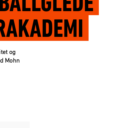
TBALLGLEDE
RAKADEMI
itet og
ond Mohn