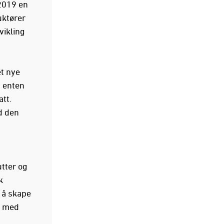
2019 en
uktører
vikling
et nye
, enten
att.
d den
tter og
k
 å skape
o med