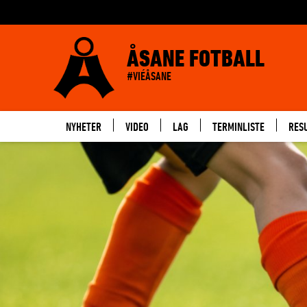
ÅSANE FOTBALL
#VIÉÅSANE
NYHETER
VIDEO
LAG
TERMINLISTE
RES