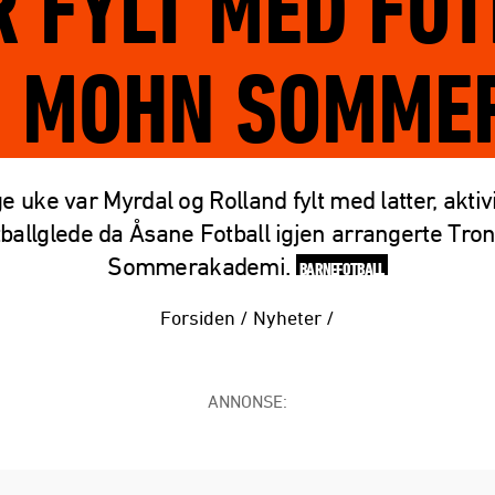
R FYLT MED FO
D MOHN SOMME
e uke var Myrdal og Rolland fylt med latter, aktiv
tballglede da Åsane Fotball igjen arrangerte Tr
Sommerakademi.
BARNEFOTBALL
Forsiden
/
Nyheter
/
ANNONSE: