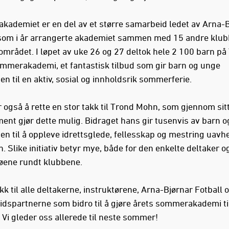
ademiet er en del av et større samarbeid ledet av Arna-
 som i år arrangerte akademiet sammen med 15 andre klubb
mrådet. I løpet av uke 26 og 27 deltok hele 2 100 barn på
merakademi, et fantastisk tilbud som gir barn og unge
n til en aktiv, sosial og innholdsrik sommerferie.
r også å rette en stor takk til Trond Mohn, som gjennom sit
ent gjør dette mulig. Bidraget hans gir tusenvis av barn 
en til å oppleve idrettsglede, fellesskap og mestring uavh
 Slike initiativ betyr mye, både for den enkelte deltaker og
jøene rundt klubbene.
k til alle deltakerne, instruktørene, Arna-Bjørnar Fotball 
dspartnerne som bidro til å gjøre årets sommerakademi til
 Vi gleder oss allerede til neste sommer!