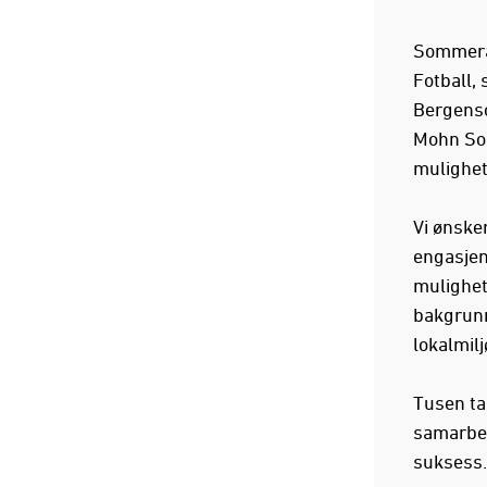
Sommerak
Fotball,
Bergenso
Mohn Som
mulighete
Vi ønske
engasjem
mulighet
bakgrunn.
lokalmil
Tusen tak
samarbei
suksess.