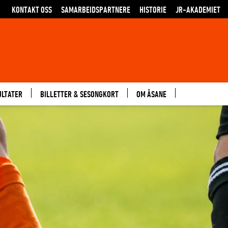
KONTAKT OSS
SAMARBEIDSPARTNERE
HISTORIE
JR-AKADEMIET
ULTATER
BILLETTER & SESONGKORT
OM ÅSANE