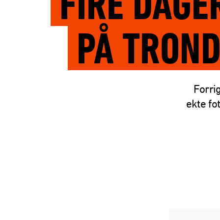
FIRE DAGE
PÅ TRON
Forrig
ekte fo