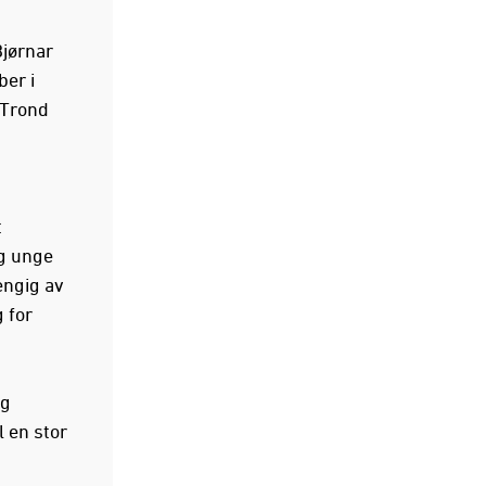
Bjørnar
er i
 Trond
t
og unge
engig av
 for
og
 en stor