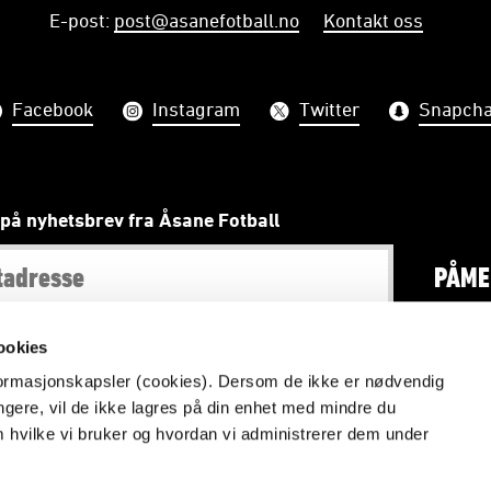
E-post
:
post@asanefotball.no
Kontakt oss
Facebook
Instagram
Twitter
Snapcha
på nyhetsbrev fra Åsane Fotball
PÅME
ookies
nformasjonskapsler (cookies). Dersom de ikke er nødvendig
#ViéÅsane
ungere, vil de ikke lagres på din enhet med mindre du
m hvilke vi bruker og hvordan vi administrerer dem under
Redaktør: Odd Krister Føllesdal