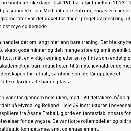
fire innholdsrike dager fikk 190 barn født mellom 2013 - 
art på sommerferien. Med ballen i sentrum, engasjerte instr
agkamerater var det duket for dager preget av mestring, ut
minst mye spilleglede.
 handlet det om langt mer enn bare trening. Det ble knytt
, skapt gode minner og delt mange store og små øyeblikk
t flott mål, en viktig redning eller en ny finte som endelig s
ademiet gir barn muligheten til å møte jevnaldrende me
denskapen for fotball, samtidig som de får oppleve et
nde miljø der alle har en plass.
ten var stor gjennom hele uken, med 190 deltakere, både gu
ordelt på Myrdal og Rolland. Hele 34 instruktører, i hovedsa
pillere fra Åsane Fotball, gjorde en fantastisk innsats for
levelser for de yngste. De var flotte rollemodeller og bidr
ballfaglig kompetanse, smil og engasjement.