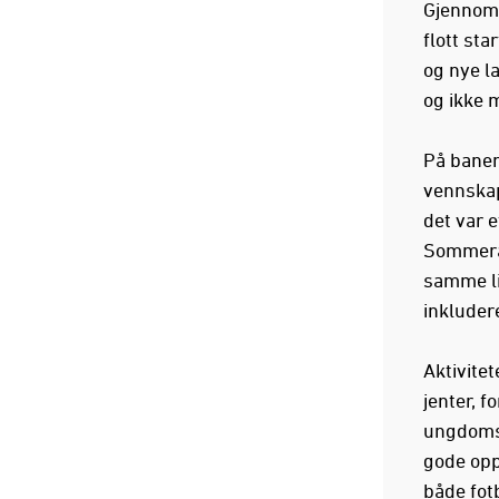
Gjennom 
flott st
og nye l
og ikke 
På banen
vennskap
det var e
Sommerak
samme li
inkludere
Aktivite
jenter, f
ungdomss
gode opp
både fot