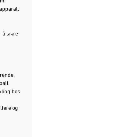
am.
apparat.
 å sikre
arende.
ball.
kling hos
llere og