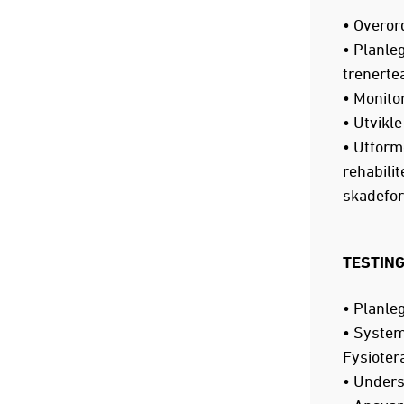
• Overor
• Planle
trenerte
• Monitor
• Utvikle
• Utform
rehabili
skadefor
TESTING
• Planle
• System
Fysioter
• Unders