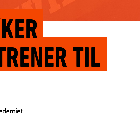
ØKER
TRENER TIL
kademiet