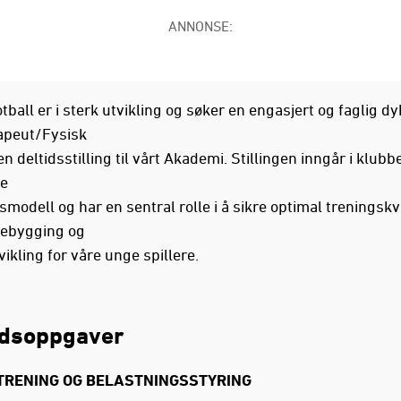
ANNONSE:
ball er i sterk utvikling og søker en engasjert og faglig dy
apeut/Fysisk
en deltidsstilling til vårt Akademi. Stillingen inngår i klubb
ge
smodell og har en sentral rolle i å sikre optimal treningskva
rebygging og
vikling for våre unge spillere.
idsoppgaver
TRENING OG BELASTNINGSSTYRING