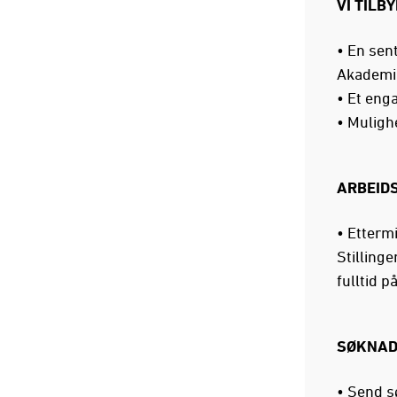
VI TILBY
• En sent
Akademi
• Et enga
• Mulighe
ARBEIDS
• Etterm
Stilling
fulltid på
SØKNA
• Send sø