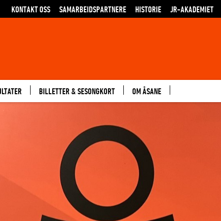
KONTAKT OSS
SAMARBEIDSPARTNERE
HISTORIE
JR-AKADEMIET
ULTATER
BILLETTER & SESONGKORT
OM ÅSANE