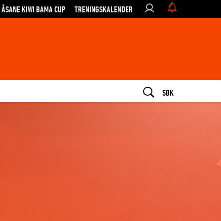
ÅSANE KIWI BAMA CUP
TRENINGSKALENDER
SØK