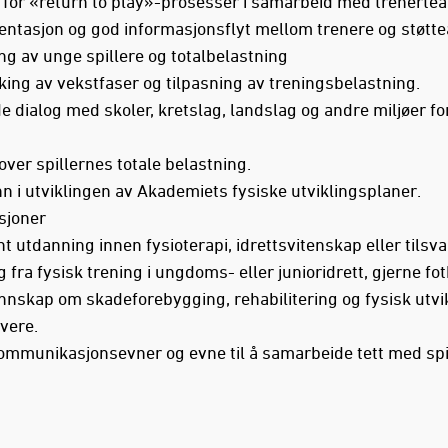
 for «return to play»-prosesser i samarbeid med trenerte
ntasjon og god informasjonsflyt mellom trenere og støtte
ng av unge spillere og totalbelastning
king av vekstfaser og tilpasning av treningsbelastning.
 dialog med skoler, kretslag, landslag og andre miljøer for
g
over spillernes totale belastning.
nn i utviklingen av Akademiets fysiske utviklingsplaner.
sjoner
t utdanning innen fysioterapi, idrettsvitenskap eller tilsv
g fra fysisk trening i ungdoms- eller junioridrett, gjerne fot
nnskap om skadeforebygging, rehabilitering og fysisk utvi
vere.
ommunikasjonsevner og evne til å samarbeide tett med spi