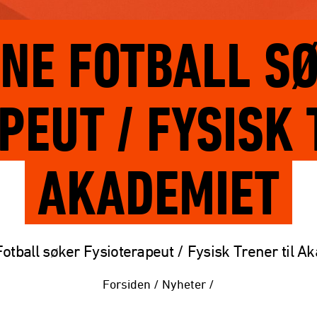
NE FOTBALL S
PEUT / FYSISK 
AKADEMIET
otball søker Fysioterapeut / Fysisk Trener til A
Forsiden
/
Nyheter
/