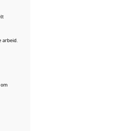
lt
e arbeid.
r om