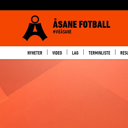
ÅSANE FOTBALL
#VIÉÅSANE
NYHETER
VIDEO
LAG
TERMINLISTE
RES