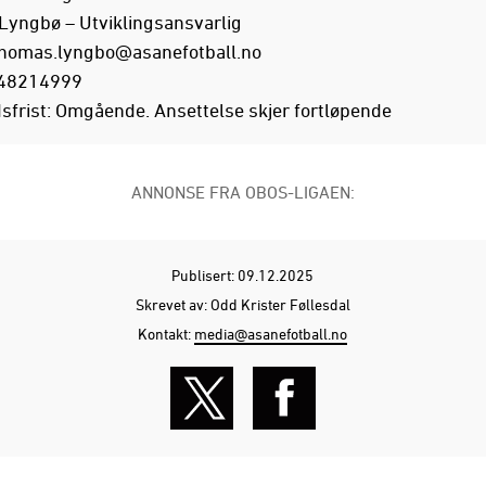
yngbø – Utviklingsansvarlig
homas.lyngbo@asanefotball.no
 48214999
sfrist: Omgående. Ansettelse skjer fortløpende
ANNONSE FRA OBOS-LIGAEN:
Publisert: 09.12.2025
Skrevet av: Odd Krister Føllesdal
Kontakt:
media@asanefotball.no