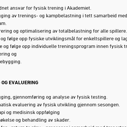
dnet ansvar for fysisk trening i Akademiet.
gging av trenings- og kampbelastning i tett samarbeid me
am.
ering og optimalisering av totalbelastning for alle spillere.
 og følge opp fysiske utviklingsmål for enkeltspillere og la
e og følge opp individuelle treningsprogram innen fysisk t
tering og
ebygging.
 OG EVALUERING
gging, gjennomføring og analyse av fysisk testing.
atisk evaluering av fysisk utvikling gjennom sesongen.
api og medisinsk oppfølging
økelse og behandling av skader.