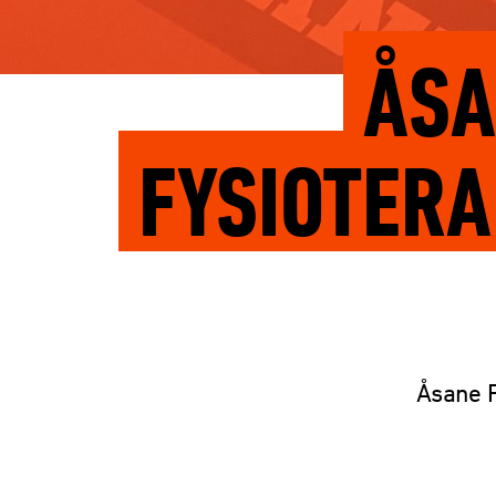
ÅSA
FYSIOTERA
Åsane F