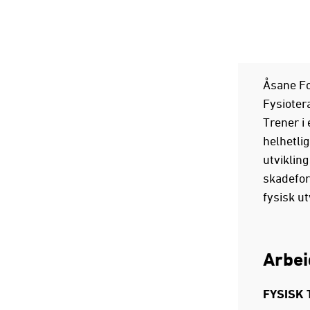
Åsane Fot
Fysioter
Trener i 
helhetli
utvikling
skadefo
fysisk ut
Arbe
FYSISK 