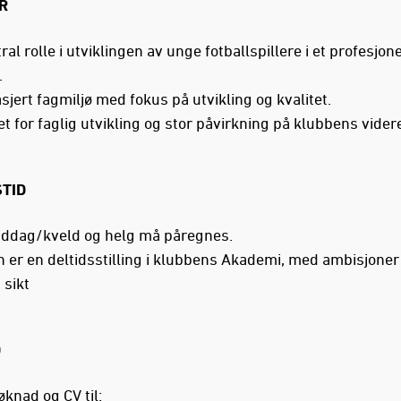
R
ral rolle i utviklingen av unge fotballspillere i et profesjone
.
sjert fagmiljø med fokus på utvikling og kvalitet.
t for faglig utvikling og stor påvirkning på klubbens vider
TID
iddag/kveld og helg må påregnes.
en er en deltidsstilling i klubbens Akademi, med ambisjone
 sikt
D
knad og CV til: