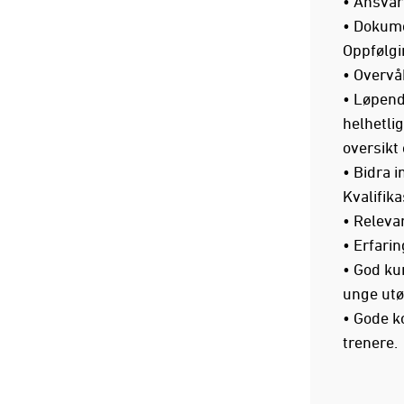
• Ansvar
• Dokume
Oppfølgi
• Overvå
• Løpende
helhetli
oversikt 
• Bidra i
Kvalifika
• Relevan
• Erfarin
• God ku
unge utø
• Gode k
trenere.