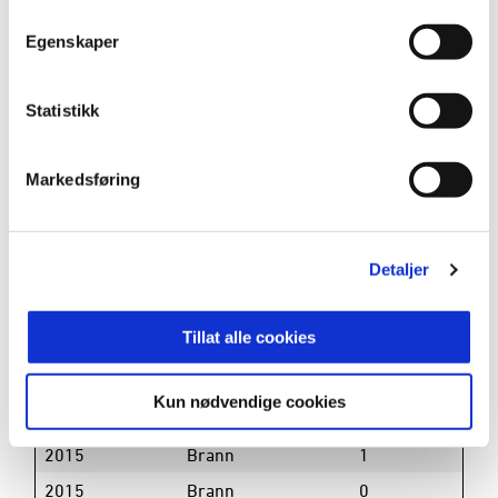
2018
Brann
0
Egenskaper
2018
Brann
23
3
2
4
0
2018
Brann
1
0
0
0
Statistikk
2017 / 2018
Brann
2
0
0
0
2017
Brann
0
Markedsføring
2017
Brann
24
8
2
5
0
2017
Brann
3
0
0
0
Detaljer
2017
Brann
1
0
0
0
0
2016
Brann
Tillat alle cookies
2016
Brann
25
5
0
5
0
2016
Brann
1
Kun nødvendige cookies
2016
Brann
1
0
0
0
2015
Brann
1
2015
Brann
0