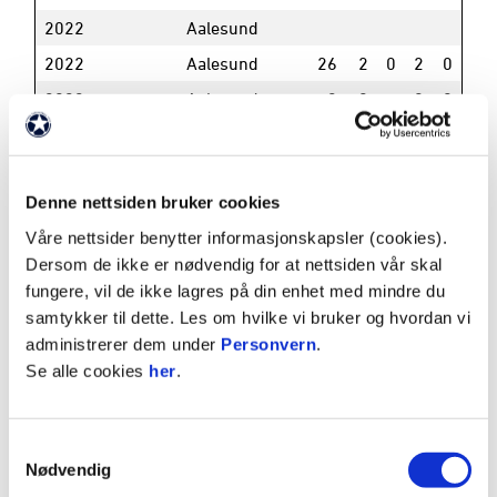
2022
Aalesund
2022
Aalesund
26
2
0
2
0
2022
Aalesund
2
0
0
0
2021
Brann
0
2021
Brann
12
0
0
1
0
Denne nettsiden bruker cookies
2021
Aalesund
1
0
0
0
0
Våre nettsider benytter informasjonskapsler (cookies).
2021
Brann
2
0
0
0
0
Dersom de ikke er nødvendig for at nettsiden vår skal
2021
Aalesund
12
5
1
2
0
fungere, vil de ikke lagres på din enhet med mindre du
2020
Brann
1
samtykker til dette. Les om hvilke vi bruker og hvordan vi
administrerer dem under
Personvern
.
2020
Brann
26
3
2
4
0
Se alle cookies
her
.
2019
Brann
1
2019
Brann
25
1
3
2
0
Samtykkevalg
2019
Brann
3
0
0
0
Nødvendig
2019
Brann 2
0
1
0