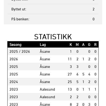
Byttet ut
2
På benken
0
STATISTIKK
Sesong
Lag
K
M
A
G
R
2025 / 2026
Åsane
1
0
0
0
2026
Åsane
11
2
1
2
0
2025
Åsane
3
3
0
0
2025
Åsane
27
6
5
4
0
2024
Åsane
25
5
1
2
0
2023
Aalesund
13
0
1
1
1
2023
Aalesund
2
2
0
0
2023
Åsane
8
2
0
3
0