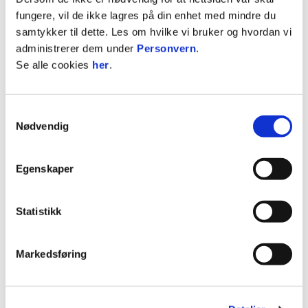
fungere, vil de ikke lagres på din enhet med mindre du
Byttet ut
0
samtykker til dette. Les om hvilke vi bruker og hvordan vi
administrerer dem under
Personvern
.
På benken
5
Se alle cookies
her
.
STATISTIKK
Samtykkevalg
Nødvendig
Sesong
Lag
K
M
A
G
R
2025 / 2026
Åsane
1
0
0
0
Egenskaper
2026
Åsane
0
0
0
0
0
2026
Åsane 2
5
0
0
0
Statistikk
2026
Åsane G19
0
0
0
2026
Åsane G19
Markedsføring
2026
Åsane Nasjonal G19
0
0
0
2025
Varegg
1
0
0
0
2025
Åsane
0
0
0
0
0