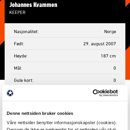
Johannes Kvammen
KEEPER
Nasjonalitet
Norge
Født
29. august 2007
Høyde
187 cm
Mål
0
Gule kort
0
Røde kort
0
Kamper spilt
0
Denne nettsiden bruker cookies
Minutter
0
Våre nettsider benytter informasjonskapsler (cookies).
Byttet inn
0
Dersom de ikke er nødvendig for at nettsiden vår skal