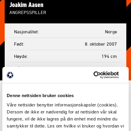
Joakim Aasen
ANGREPSSPILLER
Nasjonalitet
Norge
Født
8. oktober 2007
Høyde
194 cm
Mål
1
Gule kort
0
Røde kort
0
Denne nettsiden bruker cookies
Våre nettsider benytter informasjonskapsler (cookies).
Kamper spilt
5
Dersom de ikke er nødvendig for at nettsiden vår skal
Minutter
14
fungere, vil de ikke lagres på din enhet med mindre du
samtykker til dette. Les om hvilke vi bruker og hvordan vi
Byttet inn
5