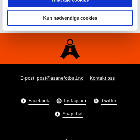
2024
Åsane G19
0
0
0
2023
Åsane G16
1
1
0
0
Kun nødvendige cookies
E-post
:
post@asanefotball.no
Kontakt oss
Facebook
Instagram
Twitter
Snapchat